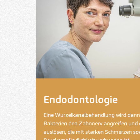
Endodontologie
Eine Wurzelkanalbehandlung wird dann
Bakterien den Zahnnerv angreifen und
auslösen, die mit starken Schmerzen so