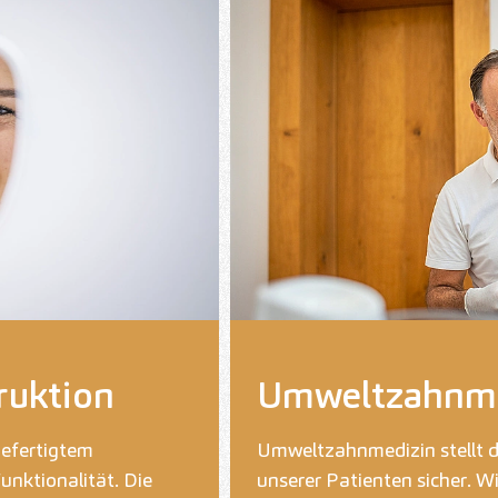
ruktion
Umweltzahnme
gefertigtem
Umweltzahnmedizin stellt d
unktionalität. Die
unserer Patienten sicher. Wi