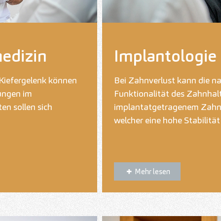
edizin
Implantologie
Kiefergelenk können
Bei Zahnverlust kann die na
ungen im
Funktionalität des Zahnhal
n sollen sich
implantatgetragenem Zahne
welcher eine hohe Stabilitä
Mehr lesen