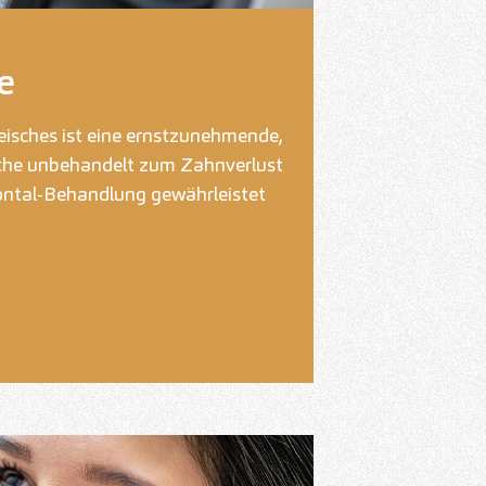
e
isches ist eine ernstzunehmende,
lche unbehandelt zum Zahnverlust
ontal-Behandlung gewährleistet