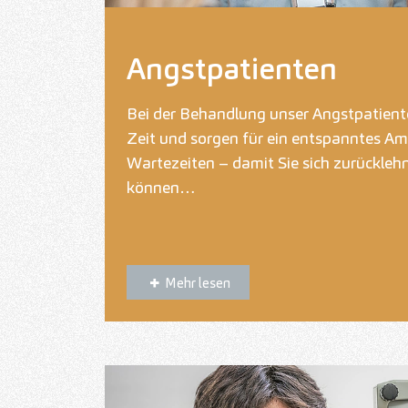
Angstpatienten
Bei der Behandlung unser Angstpatient
Zeit und sorgen für ein entspanntes Am
Wartezeiten – damit Sie sich zurückleh
können…
Mehr lesen