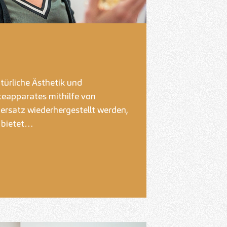
türliche Ästhetik und
teapparates mithilfe von
rsatz wiederhergestellt werden,
t bietet…