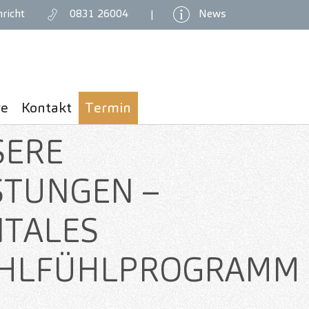
richt
0831 26004
News
|
re
Kontakt
Termin
SERE
STUNGEN –
TALES
HLFÜHLPROGRAMM