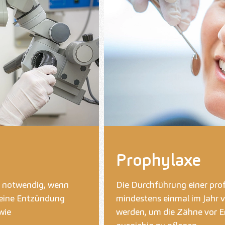
Prophylaxe
 notwendig, wenn
Die Durchführung einer prof
 eine Entzündung
mindestens einmal im Jah
wie
werden, um die Zähne vor 