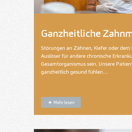
Ganzheitliche Zahnm
Störungen an Zähnen, Kiefer oder dem 
Auslöser für andere chronische Erkrank
Gesamtorganismus sein. Unsere Patiente
ganzheitlich gesund fühlen…
Mehr lesen