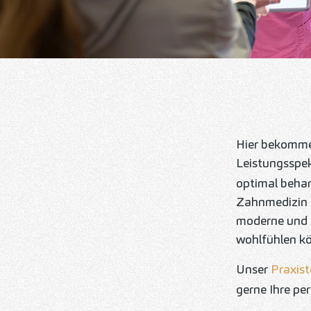
Hier bekommen
Leistungsspe
optimal behan
Zahnmedizin a
moderne und 
wohlfühlen k
Unser
Praxis
gerne Ihre pe