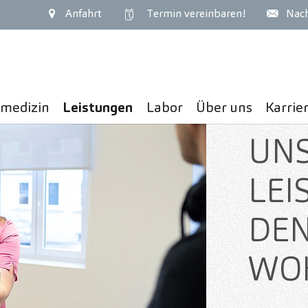
Anfahrt
Termin
vereinbaren!
Nach
(current)
nmedizin
Leistungen
Labor
Über uns
Karrie
UN
LEI
DEN
WO