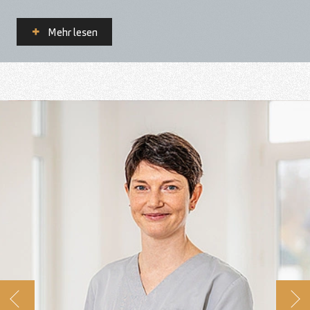
Mehr lesen
Zurück
Wei