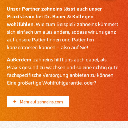
Unser Partner zahneins lässt auch unser
Praxisteam bei Dr. Bauer & Kollegen
wohlfühlen.
Wie zum Beispiel? zahneins kümmert
sich einfach um alles andere, sodass wir uns ganz
auf unsere Patientinnen und Patienten
konzentrieren können – also auf Sie!
Außerdem
: zahneins hilft uns auch dabei, als
Praxis gesund zu wachsen und so eine richtig gute
fachspezifische Versorgung anbieten zu können.
Eine großartige Wohlfühlgarantie, oder?
Mehr auf zahneins.com