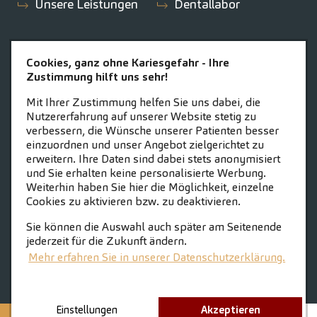
Unsere Leistungen
Dentallabor
ÜBER UNS
NEWS
Cookies, ganz ohne Kariesgefahr - Ihre
Zustimmung hilft uns sehr!
News-Beiträge
Mit Ihrer Zustimmung helfen Sie uns dabei, die
Nutzererfahrung auf unserer Website stetig zu
KARRIERE
ZAHNEINS
verbessern, die Wünsche unserer Patienten besser
einzuordnen und unser Angebot zielgerichtet zu
Lust auf Karriere?
zahneins.com
erweitern. Ihre Daten sind dabei stets anonymisiert
und Sie erhalten keine personalisierte Werbung.
Stellenangebote
Weiterhin haben Sie hier die Möglichkeit, einzelne
Fakten
Cookies zu aktivieren bzw. zu deaktivieren.
Ihre Vorteile
Sie können die Auswahl auch später am Seitenende
Geschichten aus
jederzeit für die Zukunft ändern.
Mehr erfahren Sie in unserer Datenschutzerklärung.
der Praxis
Initiativbewerbung
Einstellungen
Akzeptieren